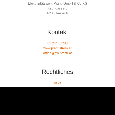
Elektrizitätswerk Prantl GmbH & Co KG
Kirchgasse 3
6200 Jenbach
Kontakt
05 244 62203
www.prantlstrom.at
office@ew-prantl.at
Rechtliches
AGB
Impressum
Downloads
Datenschutz